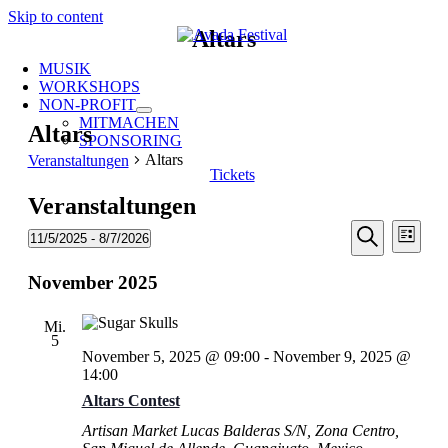
Skip to content
Altars
MUSIK
WORKSHOPS
NON-PROFIT
MITMACHEN
Altars
SPONSORING
Altars
Veranstaltungen
Tickets
Veranstaltungen
Veransta
Vera
11/5/2025
 - 
8/7/2026
Liste
Ansic
Suche
Datum
Suche
Navi
wählen.
November 2025
und
Ansichten
Mi.
Navigati
5
November 5, 2025 @ 09:00
-
November 9, 2025 @
14:00
Altars Contest
Artisan Market
Lucas Balderas S/N, Zona Centro,