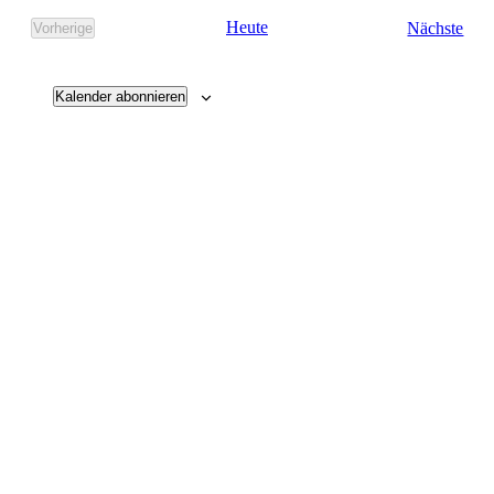
Vera
Heute
Nächste
Vorherige
Veranstaltungen
Kalender abonnieren