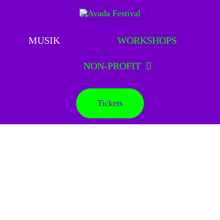
Skip
to
MUSIK
content
MUSIK
WORKSHOPS
NON-PROFIT
Tickets