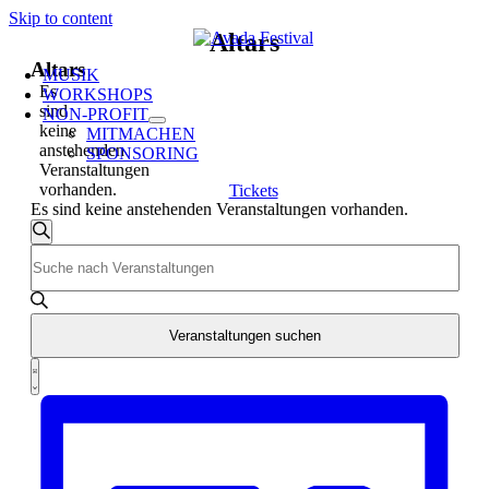
Skip to content
Altars
Altars
MUSIK
Es
WORKSHOPS
sind
NON-PROFIT
keine
MITMACHEN
anstehenden
SPONSORING
Veranstaltungen
vorhanden.
Tickets
Es sind keine anstehenden Veranstaltungen vorhanden.
Veranstaltungen
Suche
Bitte
Suche
Schlüsselwort
und
eingeben.
Suche
Ansichten,
nach
Veranstaltungen suchen
Navigation
Veranstaltungen
Veranstaltung
Schlüsselwort.
Liste
Ansichten-
Navigation